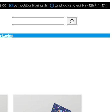
98 00
contact@onlyprinter.fr
Lundi au vendredi 9h – 12h / 14h 17h
Rechercher
ckaging