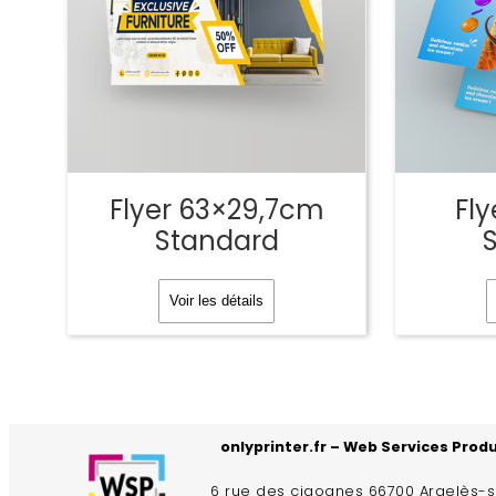
Flyer 63×29,7cm
Fl
Standard
Voir les détails
onlyprinter.fr – Web Services Prod
6 rue des cigognes 66700 Argelès-