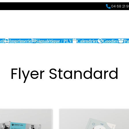
04 68 21 
eil
Imprimerie
Signalétique / PLV
Calendrier
Goodies
Pa
Flyer Standard