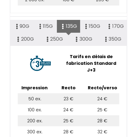
90G
115G
135G
150G
170G
200G
250G
300G
350G
Tarifs en délais de
fabrication Standard
J+3
Impression
Recto
Recto/verso
50 ex.
23 €
24 €
100 ex.
24 €
25 €
200 ex.
25 €
28 €
300 ex.
28 €
32 €