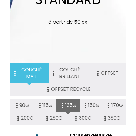
à partir de 50 ex.
COUCHÉ
COUCHÉ
OFFSET
MAT
BRILLANT
OFFSET RECYCLÉ
90G
115G
135G
150G
170G
200G
250G
300G
350G
Tarifs en délais de