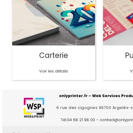
Carterie
Pu
Voir les détails
V
onlyprinter.fr – Web Services Prod
6 rue des cigognes 66700 Argelès-
Tél.04 68 21 98 00 – contact@onlyprin