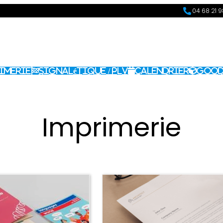
04 68 21 
imerie
Signalétique / PLV
Calendrier
Good
Imprimerie