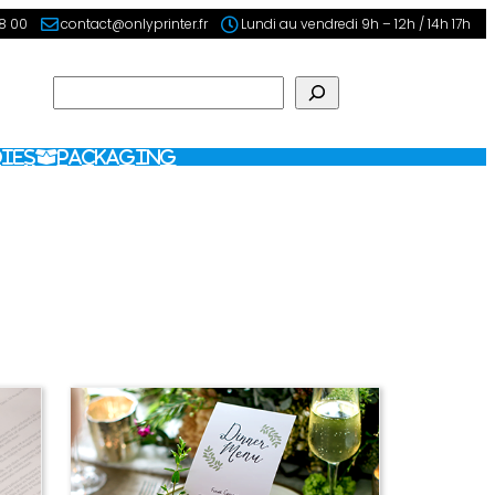
98 00
contact@onlyprinter.fr
Lundi au vendredi 9h – 12h / 14h 17h
Rechercher
ies
Packaging