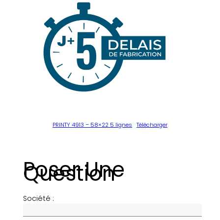
PRINTY 4913 – 58×22 5 lignes
Télécharger
Poser Une
Question
Société :