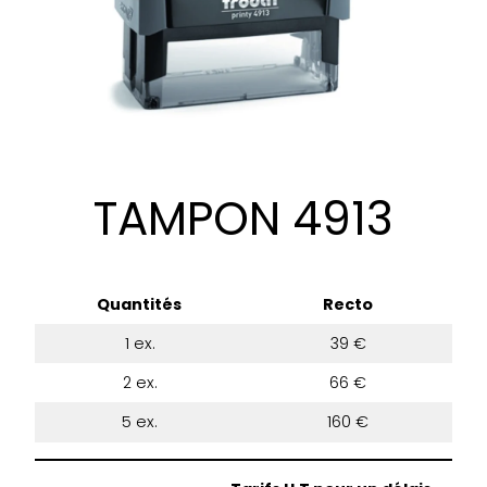
TAMPON 4913
Quantités
Recto
1 ex.
39 €
2 ex.
66 €
5 ex.
160 €