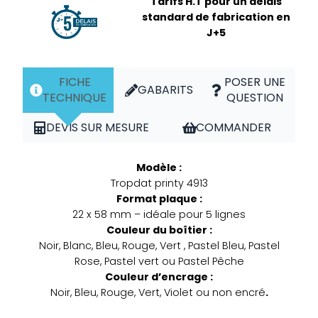
Tarifs H.T pour un délais
standard de fabrication en
J+5
FICHE
POSER UNE
GABARITS
TECHNIQUE
QUESTION
DEVIS SUR MESURE
COMMANDER
Modèle :
Tropdat printy 4913
Format plaque :
22 x 58 mm – idéale pour 5 lignes
Couleur du boîtier
:
Noir, Blanc, Bleu, Rouge, Vert , Pastel Bleu, Pastel
Rose, Pastel vert ou Pastel Pêche
Couleur d’encrage
:
Noir, Bleu, Rouge, Vert, Violet ou non encré
.