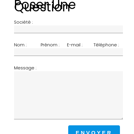
Poser Une
Question
Société :
Nom :
Prénom :
E-mail :
Téléphone :
Message :