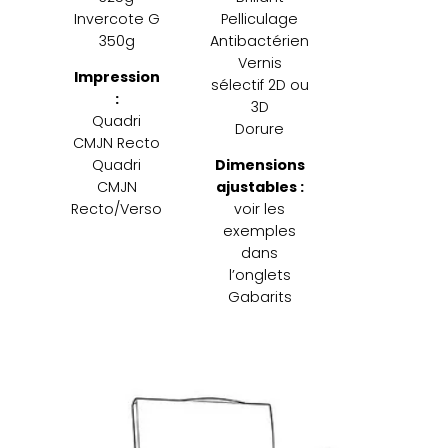
Invercote G
Pelliculage
350g
Antibactérien
Vernis
Impression
sélectif 2D ou
:
3D
Quadri
Dorure
CMJN Recto
Quadri
Dimensions
CMJN
ajustables :
Recto/Verso
voir les
exemples
dans
l’onglets
Gabarits