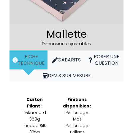
Mallette
Dimensions ajustables
FICHE
POSER UNE
GABARITS
TECHNIQUE
QUESTION
DEVIS SUR MESURE
Carton
Finitions
Pliant
:
disponibles :
Teknocard
Pelliculage
350g
Mat
Incada Silk
Pelliculage
325g
Brillant