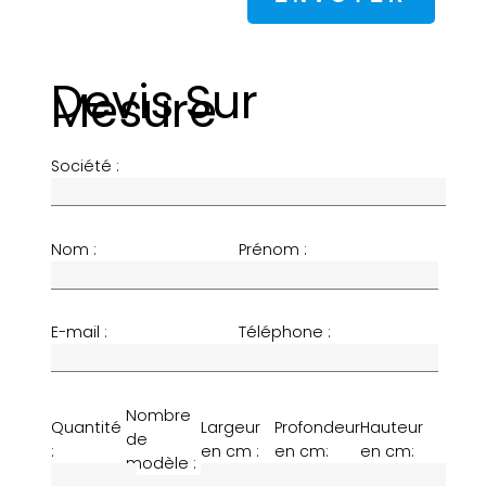
Devis Sur
Mesure
Société :
Nom :
Prénom :
E-mail :
Téléphone :
Nombre
Quantité
Largeur
Profondeur
Hauteur
de
:
en cm :
en cm:
en cm:
modèle :