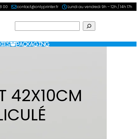
98 00
contact@onlyprinter.fr
Lundi au vendredi 9h – 12h / 14h 17h
Rechercher
ies
Packaging
T 42X10CM
LICULÉ