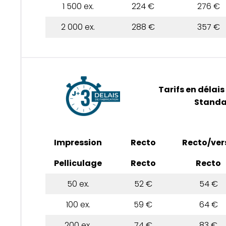
1 500 ex.
224 €
276 €
2 000 ex.
288 €
357 €
Tarifs en délais
Standa
Impression
Recto
Recto/ver
Pelliculage
Recto
Recto
50 ex.
52 €
54 €
100 ex.
59 €
64 €
200 ex.
74 €
83 €