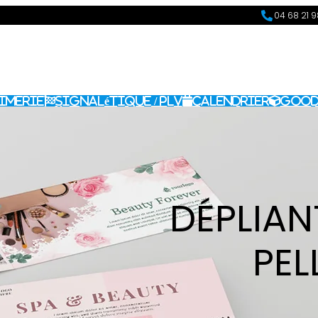
04 68 21 
imerie
Signalétique / PLV
Calendrier
Good
DÉPLIAN
PEL