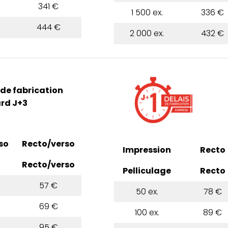
341 €
1 500 ex.
336 €
444 €
2 000 ex.
432 €
 de fabrication
rd J+3
so
Recto/verso
Impression
Recto
Recto/verso
Pelliculage
Recto
57 €
50 ex.
78 €
69 €
100 ex.
89 €
95 €