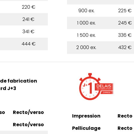
220 €
900 ex.
225 €
241 €
1 000 ex.
245 €
341 €
1 500 ex.
336 €
444 €
2 000 ex.
432 €
 de fabrication
rd J+3
so
Recto/verso
Impression
Recto
Recto/verso
Pelliculage
Recto