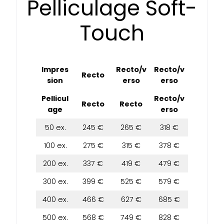
Pelliculage Soft-
Touch
Impres
Recto/v
Recto/v
Recto
sion
erso
erso
Pellicul
Recto/v
Recto
Recto
age
erso
50 ex.
245 €
265 €
318 €
100 ex.
275 €
315 €
378 €
200 ex.
337 €
419 €
479 €
300 ex.
399 €
525 €
579 €
400 ex.
466 €
627 €
685 €
500 ex.
568 €
749 €
828 €