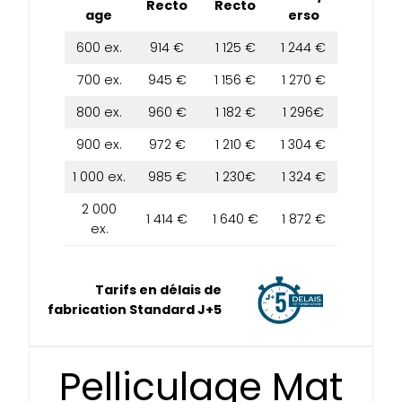
Recto
Recto
age
erso
600 ex.
914 €
1 125 €
1 244 €
700 ex.
945 €
1 156 €
1 270 €
800 ex.
960 €
1 182 €
1 296€
900 ex.
972 €
1 210 €
1 304 €
1 000 ex.
985 €
1 230€
1 324 €
2 000
1 414 €
1 640 €
1 872 €
ex.
Tarifs en délais de
fabrication Standard J+5
Pelliculage Mat