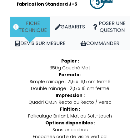
fabrication Standard J+5
FICHE
POSER UNE
GABARITS
TECHNIQUE
QUESTION
DEVIS SUR MESURE
COMMANDER
Papier :
350g Couché Mat
Formats :
Simple rainage : 21,5 x 16,5 cm fermé
Double rainage : 21,5 x 16 cm fermé
Impression :
Quadri CMJN Recto ou Recto / Verso
Finition :
Pelliculage Brillant, Mat ou Soft-touch
Options disponibles :
Sans encoches
Encoches carte de visite vertical