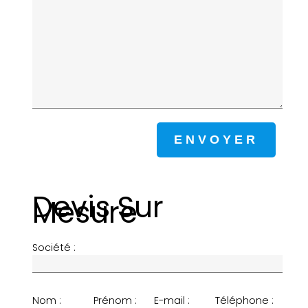
Devis Sur
Mesure
Société :
Nom :
Prénom :
E-mail :
Téléphone :