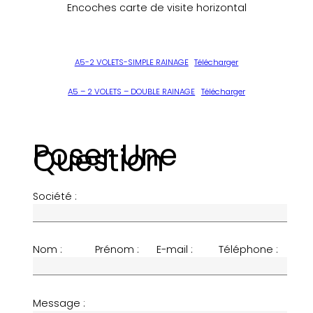
Encoches carte de visite horizontal
A5-2 VOLETS-SIMPLE RAINAGE
Télécharger
A5 – 2 VOLETS – DOUBLE RAINAGE
Télécharger
Poser Une
Question
Société :
Nom :
Prénom :
E-mail :
Téléphone :
Message :