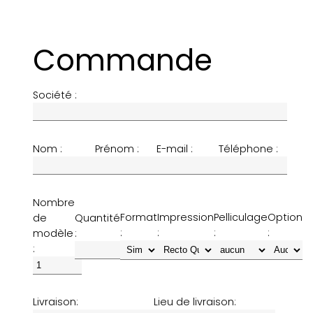
Commande
Société :
Nom :
Prénom :
E-mail :
Téléphone :
Nombre
Format
Impression
Pelliculage
Option
de
Quantité
:
:
:
:
modèle
:
:
Livraison:
Lieu de livraison: