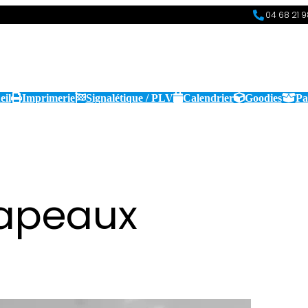
04 68 21 
eil
Imprimerie
Signalétique / PLV
Calendrier
Goodies
Pa
apeaux