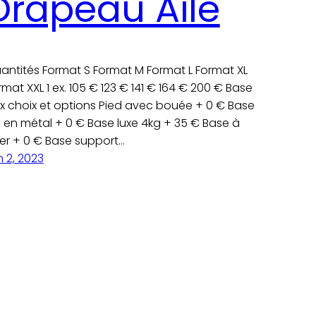
Drapeau Aile
antités Format S Format M Format L Format XL
rmat XXL 1 ex. 105 € 123 € 141 € 164 € 200 € Base
x choix et options Pied avec bouée + 0 € Base
c en métal + 0 € Base luxe 4kg + 35 € Base à
ser + 0 € Base support…
n 2, 2023