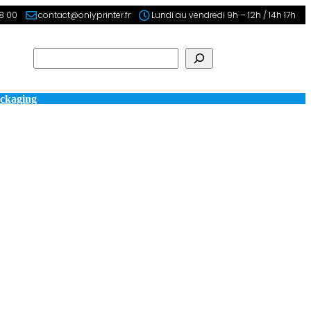
98 00
contact@onlyprinter.fr
Lundi au vendredi 9h – 12h / 14h 17h
Rechercher
ckaging