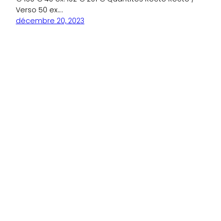
Verso 50 ex.…
décembre 20, 2023
onlyprinter.fr – Web Services Production
6 rue des cigognes 66700 Argelès-sur-Mer
Tél.04 68 21 98 00 – contact@onlyprinter.fr