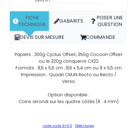
Tarifs H.T
FICHE
POSER UNE
GABARITS
TECHNIQUE
QUESTION
DEVIS SUR MESURE
COMMANDE
Papiers : 300g Cyclus Offset, 350g Cocoon Offset
ou le 320g conqueror CX22
Formats : 8,5 x 5,5 cm , 8,5 x 5,4 cm ou 9 x 5,5 cm
Impression : Quadri CMJN Recto ou Recto /
Verso
Option disponible :
Coins arrondi sur les quatre côtés (R : 4 mm)
carte visite 9×5,5
Télécharger