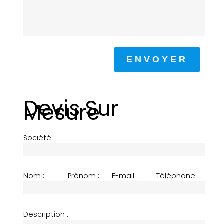
Devis Sur
Mesure
Société :
Nom :
Prénom :
E-mail :
Téléphone :
Description :