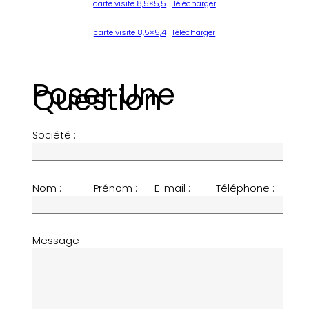
carte visite 8,5×5,5
Télécharger
carte visite 8,5×5,4
Télécharger
Poser Une
Question
Société :
Nom :
Prénom :
E-mail :
Téléphone :
Message :