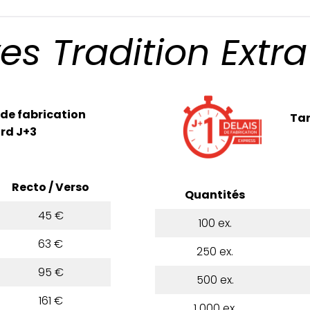
es Tradition Extr
 de fabrication
Tar
rd J+3
Recto / Verso
Quantités
45 €
100 ex.
63 €
250 ex.
95 €
500 ex.
161 €
1 000 ex.