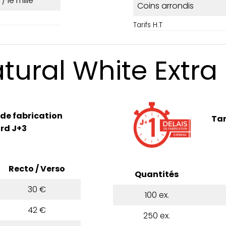
 / le mille
Coins arrondis
Tarifs H.T
tural White Extra
 de fabrication
Tar
rd J+3
Recto / Verso
Quantités
30 €
100 ex.
42 €
250 ex.