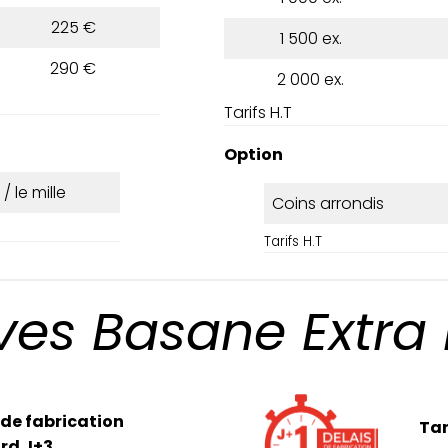
225 €
1 500 ex.
290 €
2 000 ex.
Tarifs H.T
Option
 / le mille
Coins arrondis
Tarifs H.T
ves Basane Extra
 de fabrication
Tar
rd J+3