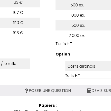
63 €
500 ex.
107 €
1 000 ex.
150 €
1 500 ex.
193 €
2 000 ex.
Tarifs H.T
Option
 / le mille
Coins arrondis
Tarifs H.T
POSER UNE QUESTION
DEVIS SU
Papiers :