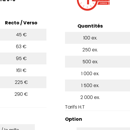
Recto / Verso
Quantités
45 €
100 ex.
63 €
250 ex.
95 €
500 ex.
161 €
1 000 ex.
225 €
1 500 ex.
290 €
2 000 ex.
Tarifs H.T
Option