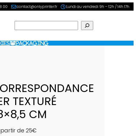
98 00
contact@onlyprinter.fr
Lundi au vendredi 9h – 12h / 14h 17h
Rechercher
ies
Packaging
CORRESPONDANCE
ER TEXTURÉ
,8×8,5 CM
 partir de 25€