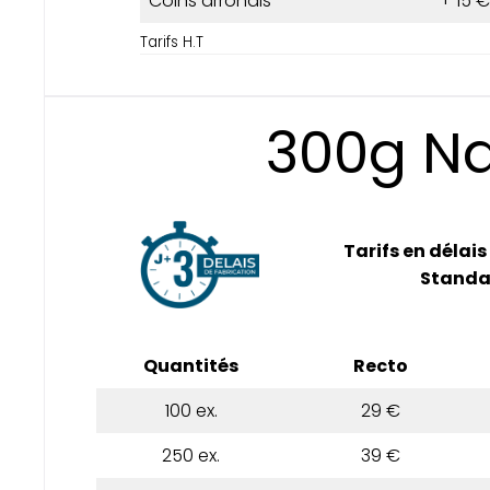
Coins arrondis
+ 15 €
Tarifs H.T
300g Na
Tarifs en délais
Standa
Quantités
Recto
100 ex.
29 €
250 ex.
39 €