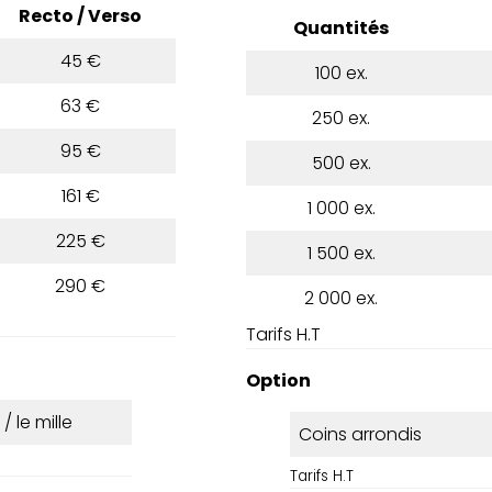
Recto / Verso
Quantités
45 €
100 ex.
63 €
250 ex.
95 €
500 ex.
161 €
1 000 ex.
225 €
1 500 ex.
290 €
2 000 ex.
Tarifs H.T
Option
 / le mille
Coins arrondis
Tarifs H.T