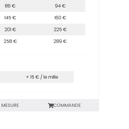
86 €
94 €
145 €
160 €
201 €
225 €
258 €
289 €
+ 15 € / le mille
R MESURE
COMMANDE