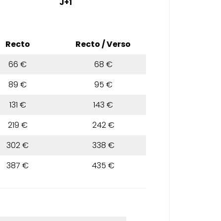
J+1
Recto
Recto / Verso
66 €
68 €
89 €
95 €
131 €
143 €
219 €
242 €
302 €
338 €
387 €
435 €