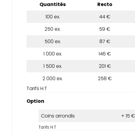
Quantités
Recto
100 ex.
44 €
250 ex.
59 €
500 ex.
87 €
1 000 ex.
146 €
1 500 ex.
201 €
2 000 ex.
258 €
Tarifs H.T
Option
Coins arrondis
+ 15 €
Tarifs H.T