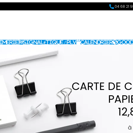
04 68 21 
imerie
Signalétique / PLV
Calendrier
Good
CARTE DE 
PAPI
12
à