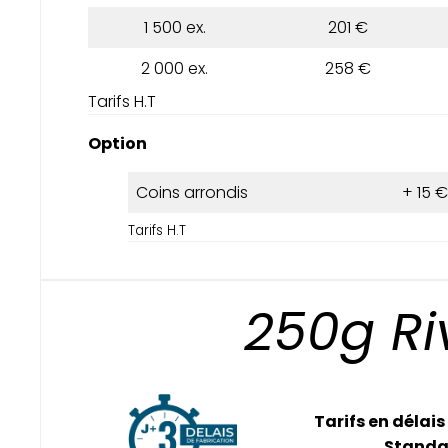
1 500 ex.
201 €
2 000 ex.
258 €
Tarifs H.T
Option
Coins arrondis
+ 15 €
Tarifs H.T
250g Ri
Tarifs en délais
Standa