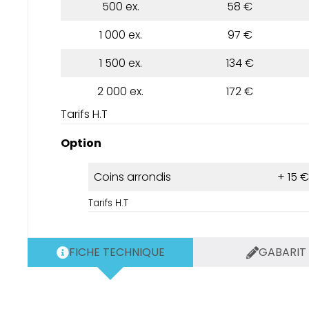
500 ex.
58 €
1 000 ex.
97 €
1 500 ex.
134 €
2 000 ex.
172 €
Tarifs H.T
Option
Coins arrondis
+ 15 €
Tarifs H.T
FICHE TECHNIQUE
GABARIT