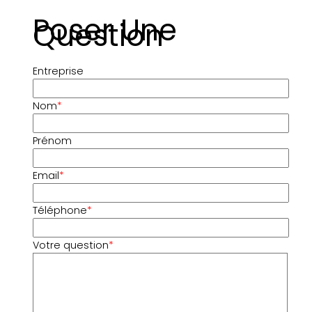
Poser Une
Question
Entreprise
Nom
*
Prénom
Email
*
Téléphone
*
Votre question
*