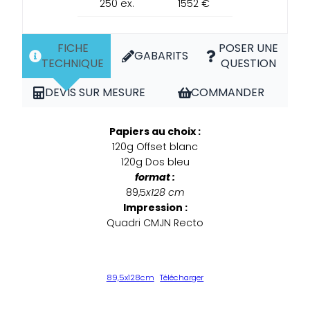
250 ex.
1552 €
FICHE
POSER UNE
GABARITS
TECHNIQUE
QUESTION
DEVIS SUR MESURE
COMMANDER
Papiers au choix :
120g Offset blanc
120g Dos bleu
format :
89,5
x128 cm
Impression :
Quadri CMJN Recto
89,5x128cm
Télécharger