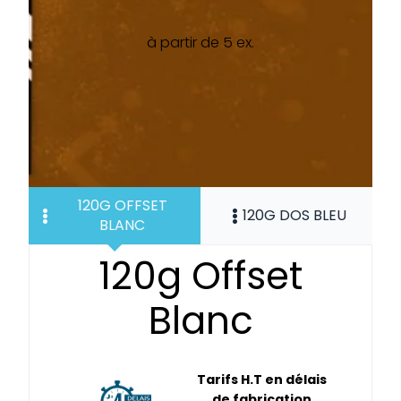
à partir de 5 ex.
120G OFFSET
120G DOS BLEU
BLANC
120g Offset
Blanc
Tarifs H.T en délais
de fabrication