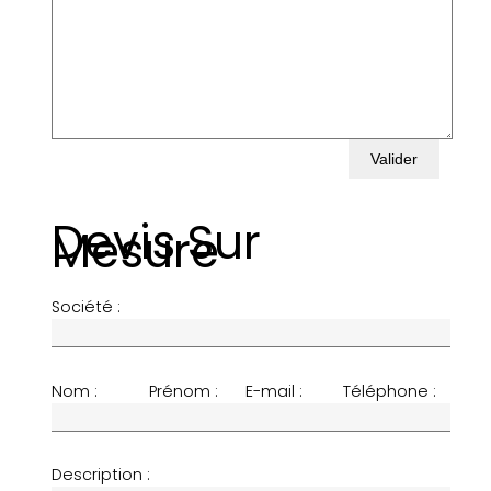
Valider
Devis Sur
Mesure
Société :
Nom :
Prénom :
E-mail :
Téléphone :
Description :